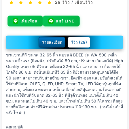
29 รีวิว
/
เขียนรีวิว
เพิ่มเพื่อน
แชร์ LINE
รายละเอียด
รีวิว (29)
ขาแขวนทีวี ขนาด 32-65 นิ้ว แบรนด์ BDEE รุ่น WA-500 เหล็ก
หนา แข็งแรง (ติดผนัง, ปรับยืดได้ 80 cm, ปรับส่าย+ก้มเงยได้) High
Quality เหมาะกับทีวีขนาดตั้งแต่ 32-65 นิ้ว และสามารถยืดออกได้
ไกลถึง 80 ซ.ม. ดังนั้นแม้แต่ทีวี 65 นิ้ว ก็ยังสามารถหมุนส่ายได้ถึง
90 องศา สามารถปรับส่ายซ้าย-ขวา, ยืดเข้า-ออก และปรับก้มเงยได้
ใช้กับทีวีแบบ OLED, QLED, UHD, Smart TV, LED ได้ทุกรุ่นทุกยี่ห้อ
สวยงาม, แข็งแรง ทนทาน เหล็กเคลือบด้วยสีฝุ่นอบความร้อนอย่างดี
แนะนำใช้กับทีวีขนาด 32-65 นิ้ว ที่มีรูด้านหลัง แนวตั้งไม่เกิน 40
ซ.ม. แนวนอนไม่เกิน 40 ซ.ม. และน้ำหนักไม่เกิน 50 กิโลกรัม ติดสูง
จากพื้นถึงขอบล่างทีวีด้านล่าง ประมาณ 110-130 ซ.ม. (กรณีนั่งเก้าอี้
หรือโซฟา)
คุณสมบัติ