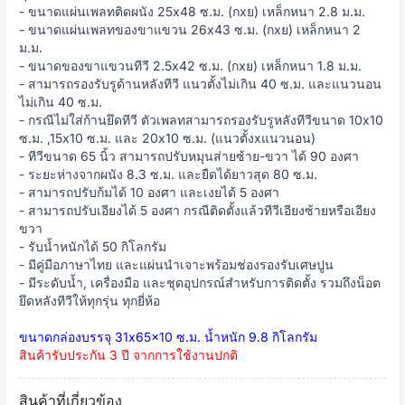
- ขนาดแผ่นเพลทติดผนัง 25x48 ซ.ม. (กxย) เหล็กหนา 2.8 ม.ม.
- ขนาดแผ่นเพลทของขาแขวน 26x43 ซ.ม. (กxย) เหล็กหนา 2
ม.ม.
- ขนาดของขาแขวนทีวี 2.5x42 ซ.ม. (กxย) เหล็กหนา 1.8 ม.ม.
- สามารถรองรับรูด้านหลังทีวี แนวตั้งไม่เกิน 40 ซ.ม. และแนวนอน
ไม่เกิน 40 ซ.ม.
- กรณีไม่ใส่ก้านยึดทีวี ตัวเพลทสามารถรองรับรูหลังทีวีขนาด 10x10
ซ.ม. ,15x10 ซ.ม. และ 20x10 ซ.ม. (แนวตั้งxแนวนอน)
- ทีวีขนาด 65 นิ้ว สามารถปรับหมุนส่ายซ้าย-ขวา ได้ 90 องศา
- ระยะห่างจากผนัง 8.3 ซ.ม. และยืดได้ยาวสุด 80 ซ.ม.
- สามารถปรับก้มได้ 10 องศา และเงยได้ 5 องศา
- สามารถปรับเอียงได้ 5 องศา กรณีติดตั้งแล้วทีวีเอียงซ้ายหรือเอียง
ขวา
- รับน้ำหนักได้ 50 กิโลกรัม
- มีคู่มือภาษาไทย และแผ่นนำเจาะพร้อมช่องรองรับเศษปูน
- มีระดับน้ำ, เครื่องมือ และชุดอุปกรณ์สำหรับการติดตั้ง รวมถึงน็อต
ยึดหลังทีวีให้ทุกรุ่น ทุกยี่ห้อ
ขนาดกล่องบรรจุ 31x65x10 ซ.ม. น้ำหนัก 9.8 กิโลกรัม
สินค้ารับประกัน 3 ปี จากการใช้งานปกติ
สินค้าที่เกี่ยวข้อง