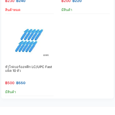
฿230
฿240
฿200
฿220
สินค้าหมด
มีสินค้า
หัวไฟเบอร์ออฟติก LC/UPC Fast
แพ็ค 10 หัว
฿500
฿550
มีสินค้า