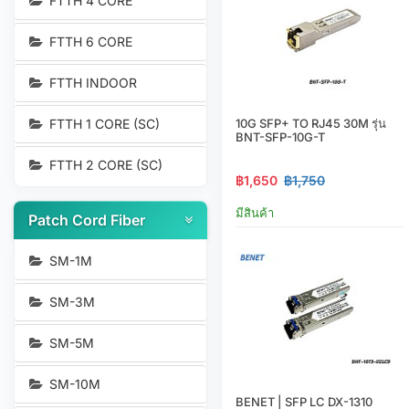
FTTH 4 CORE
FTTH 6 CORE
FTTH INDOOR
FTTH 1 CORE (SC)
10G SFP+ TO RJ45 30M รุ่น
BNT-SFP-10G-T
FTTH 2 CORE (SC)
฿1,650
฿1,750
มีสินค้า
Patch Cord Fiber
SM-1M
SM-3M
SM-5M
SM-10M
BENET | SFP LC DX-1310