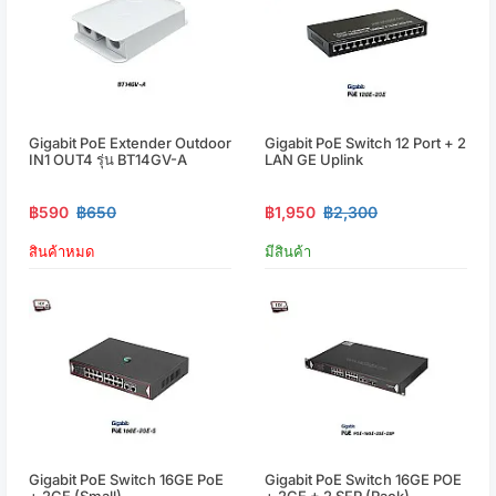
Gigabit PoE Extender Outdoor
Gigabit PoE Switch 12 Port + 2
IN1 OUT4 รุ่น BT14GV-A
LAN GE Uplink
฿590
฿650
฿1,950
฿2,300
สินค้าหมด
มีสินค้า
Gigabit PoE Switch 16GE PoE
Gigabit PoE Switch 16GE POE
+ 2GE (Small)
+ 2GE + 2 SFP (Rack)