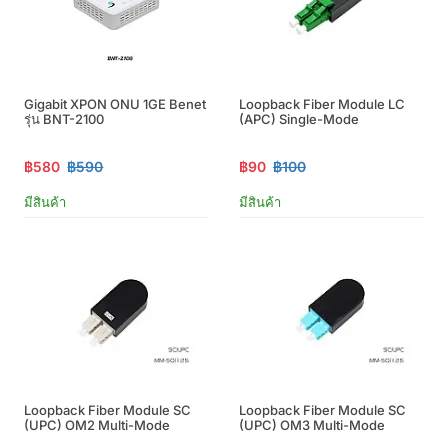
Gigabit XPON ONU 1GE Benet
Loopback Fiber Module LC
รุ่น BNT-2100
(APC) Single-Mode
฿580
฿590
฿90
฿100
มีสินค้า
มีสินค้า
Loopback Fiber Module SC
Loopback Fiber Module SC
(UPC) OM2 Multi-Mode
(UPC) OM3 Multi-Mode