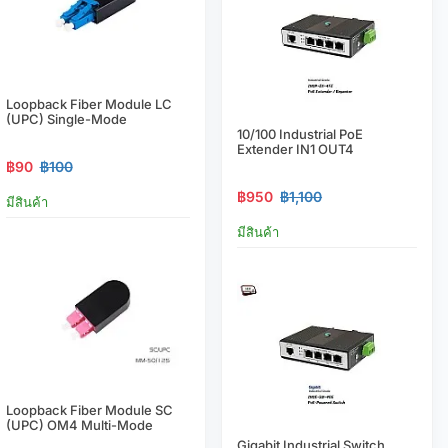
Loopback Fiber Module LC
(UPC) Single-Mode
10/100 Industrial PoE
Extender IN1 OUT4
฿90
฿100
฿950
฿1,100
มีสินค้า
มีสินค้า
Loopback Fiber Module SC
(UPC) OM4 Multi-Mode
Gigabit Industrial Switch