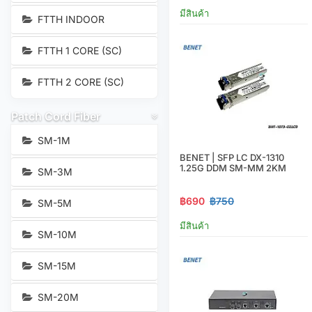
มีสินค้า
FTTH INDOOR
FTTH 1 CORE (SC)
FTTH 2 CORE (SC)
Patch Cord Fiber
SM-1M
BENET | SFP LC DX-1310
1.25G DDM SM-MM 2KM
SM-3M
฿690
฿750
SM-5M
มีสินค้า
SM-10M
SM-15M
SM-20M