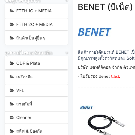
ซื้อคู่ราคาถูกกว่า
BENET (บีเน็ต)
FTTH 1C + MEDIA
FTTH 2C + MEDIA
สินค้าเป็นคู่อื่นๆ
สินค้าภายใต้แบรนด์ BENET เป
อุปกรณ์ไฟเบอร์ออฟติก
มีคุณภาพสูงทั้งตัววัสดุและ Sof
ODF & Plate
บริษัท แซทดิจิตอล จำกัด ตัว
- ใบรับรอง Benet
เครื่องมือ
Click
VFL
สายดัมมี่
Cleaner
สลีฟ & ป้องกัน