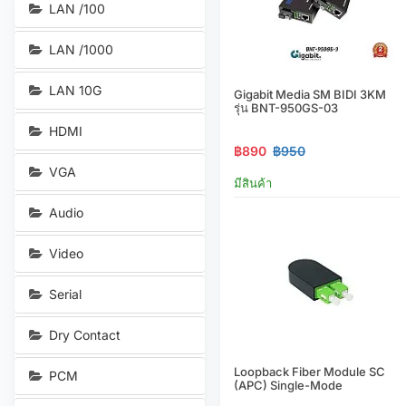
LAN /100
LAN /1000
LAN 10G
Gigabit Media SM BIDI 3KM
รุ่น BNT-950GS-03
HDMI
฿890
฿950
VGA
มีสินค้า
Audio
Video
Serial
Dry Contact
Loopback Fiber Module SC
PCM
(APC) Single-Mode