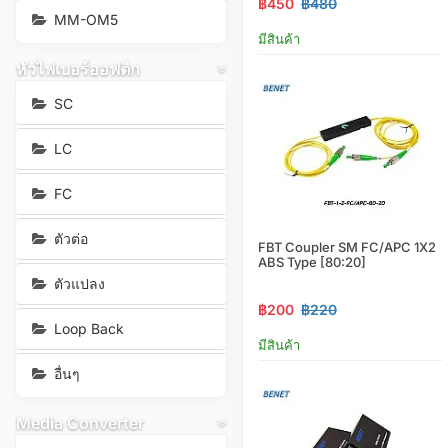
฿450
฿480
MM-OM5
มีสินค้า
หัวไฟเบอร์ออฟติก
SC
LC
FC
ตัวต่อ
FBT Coupler SM FC/APC 1X2
ABS Type [80:20]
ตัวแปลง
฿200
฿220
Loop Back
มีสินค้า
อื่นๆ
Media Converter