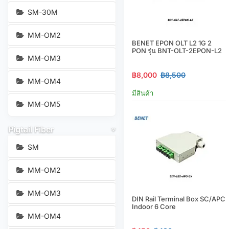
SM-30M
MM-OM2
BENET EPON OLT L2 1G 2
PON รุ่น BNT-OLT-2EPON-L2
MM-OM3
฿8,000
฿8,500
MM-OM4
มีสินค้า
MM-OM5
Pigtail Fiber
SM
MM-OM2
MM-OM3
DIN Rail Terminal Box SC/APC
Indoor 6 Core
MM-OM4