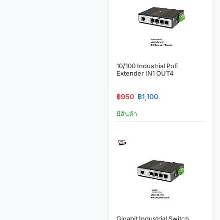
10/100 Industrial PoE
Extender IN1 OUT4
฿950
฿1,100
มีสินค้า
Gigabit Industrial Switch