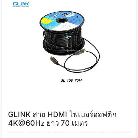
GLINK สาย HDMI ไฟเบอร์ออฟติก
4K@60Hz ยาว 70 เมตร