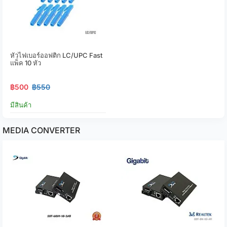
หัวไฟเบอร์ออฟติก LC/UPC Fast
แพ็ค 10 หัว
฿500
฿550
มีสินค้า
MEDIA CONVERTER