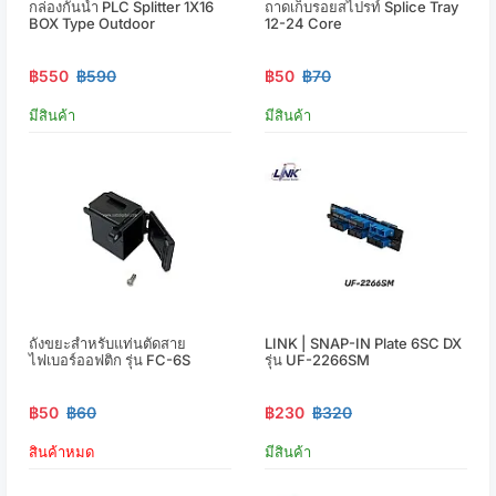
กล่องกันน้ำ PLC Splitter 1X16
ถาดเก็บรอยสไปรท์ Splice Tray
BOX Type Outdoor
12-24 Core
฿550
฿590
฿50
฿70
มีสินค้า
มีสินค้า
ถังขยะสำหรับแท่นตัดสาย
LINK | SNAP-IN Plate 6SC DX
ไฟเบอร์ออฟติก รุ่น FC-6S
รุ่น UF-2266SM
฿50
฿60
฿230
฿320
สินค้าหมด
มีสินค้า