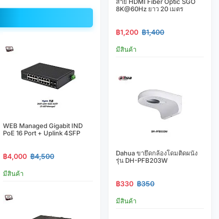
สาย HDMI Fiber Optic SGO
8K@60Hz ยาว 20 เมตร
฿1,200
฿1,400
มีสินค้า
WEB Managed Gigabit IND
PoE 16 Port + Uplink 4SFP
Dahua ขายึดกล้องโดมติดผนัง
฿4,000
฿4,500
รุ่น DH-PFB203W
มีสินค้า
฿330
฿350
มีสินค้า