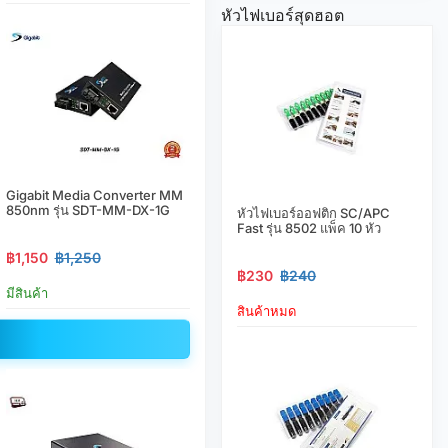
หัวไฟเบอร์สุดฮอต
Gigabit Media Converter MM
850nm รุ่น SDT-MM-DX-1G
หัวไฟเบอร์ออฟติก SC/APC
Fast รุ่น 8502 แพ็ค 10 หัว
฿1,150
฿1,250
฿230
฿240
มีสินค้า
สินค้าหมด