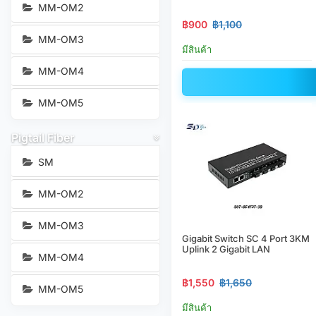
MM-OM2
฿900
฿1,100
MM-OM3
มีสินค้า
MM-OM4
MM-OM5
Pigtail Fiber
SM
MM-OM2
MM-OM3
Gigabit Switch SC 4 Port 3KM
Uplink 2 Gigabit LAN
MM-OM4
฿1,550
฿1,650
MM-OM5
มีสินค้า