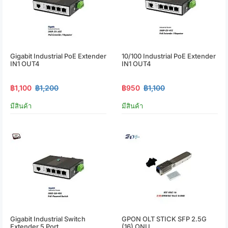
Gigabit Industrial PoE Extender
10/100 Industrial PoE Extender
IN1 OUT4
IN1 OUT4
฿1,100
฿1,200
฿950
฿1,100
มีสินค้า
มีสินค้า
Gigabit Industrial Switch
GPON OLT STICK SFP 2.5G
Extender 5 Port
(16) ONU