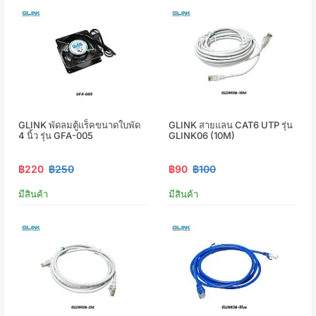
GLINK พัดลมตู้แร็คขนาดใบพัด
GLINK สายแลน CAT6 UTP รุ่น
4 นิ้ว รุ่น GFA-005
GLINK06 (10M)
฿220
฿250
฿90
฿100
มีสินค้า
มีสินค้า