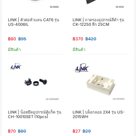
LINK | ตัวต่อหัวแลน CAT6 รุ่น
LINK | ถาดรองอุปกรณ์สีดำ รุ่น
US-4006IL
CK-12250 ลึก 25CM
฿80
฿95
฿370
฿420
มีสินค้า
มีสินค้า
LINK | น็อตยึดอุปกรณ์ตู้แร็ค รุ่น
LINK | บล็อกลอย 2X4 รุ่น US-
CH-10010SET (10pcs)
2015WH
฿70
฿80
฿27
฿29