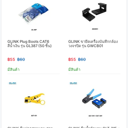
GLINK Plug Boots CAT6
GLINK ขายึดเครื่องบันทึกกล้อง
สีน้ำเงิน รุ่น GL387 (50 ชิ้น)
วงจรปิด รุ่น GWCB01
฿55
฿60
฿55
฿60
มีสินค้า
มีสินค้า