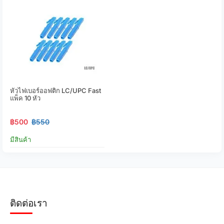
หัวไฟเบอร์ออฟติก LC/UPC Fast
แพ็ค 10 หัว
฿500
฿550
มีสินค้า
ติดต่อเรา