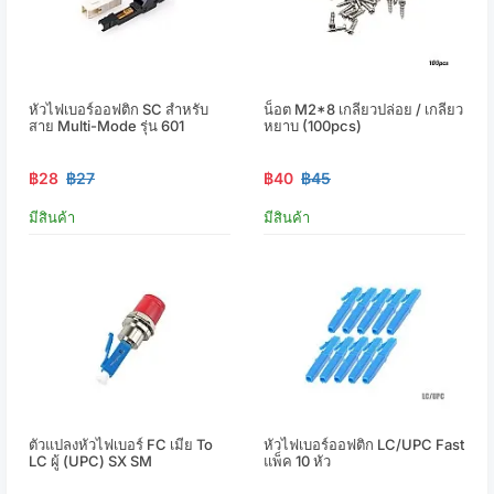
หัวไฟเบอร์ออฟติก SC สำหรับ
น็อต M2*8 เกลียวปล่อย / เกลียว
สาย Multi-Mode รุ่น 601
หยาบ (100pcs)
฿28
฿27
฿40
฿45
มีสินค้า
มีสินค้า
ตัวแปลงหัวไฟเบอร์ FC เมีย To
หัวไฟเบอร์ออฟติก LC/UPC Fast
LC ผู้ (UPC) SX SM
แพ็ค 10 หัว