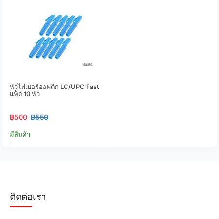
หัวไฟเบอร์ออฟติก LC/UPC Fast
แพ็ค 10 หัว
฿500
฿550
มีสินค้า
ติดต่อเรา