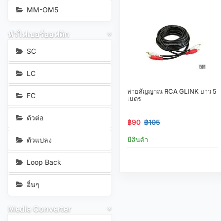
MM-OM5
หัวไฟเบอร์ออฟติก
SC
LC
สายสัญญาณ RCA GLINK ยาว 5
FC
เมตร
ตัวต่อ
฿90
฿105
ตัวแปลง
มีสินค้า
Loop Back
อื่นๆ
Media Converter