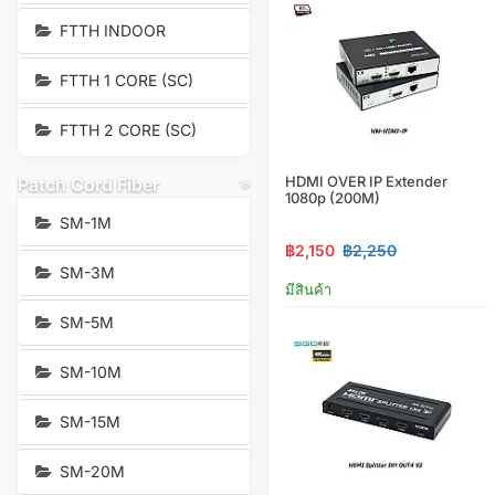
FTTH INDOOR
FTTH 1 CORE (SC)
FTTH 2 CORE (SC)
HDMI OVER IP Extender
Patch Cord Fiber
1080p (200M)
SM-1M
฿2,150
฿2,250
SM-3M
มีสินค้า
SM-5M
SM-10M
SM-15M
SM-20M