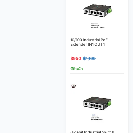
10/100 Industrial PoE
Extender IN1 OUT4
฿950
฿1,100
มีสินค้า
Gigabit Industrial Switch