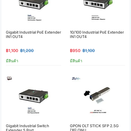
Gigabit Industrial PoE Extender
10/100 Industrial PoE Extender
IN1 OUT4
IN1 OUT4
฿1,100
฿1,200
฿950
฿1,100
มีสินค้า
มีสินค้า
Gigabit Industrial Switch
GPON OLT STICK SFP 2.5G
Extender 5 Port
(16) ONU