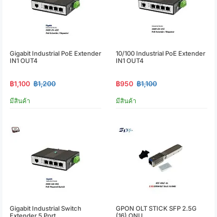
Gigabit Industrial PoE Extender
10/100 Industrial PoE Extender
IN1 OUT4
IN1 OUT4
฿1,100
฿1,200
฿950
฿1,100
มีสินค้า
มีสินค้า
Gigabit Industrial Switch
GPON OLT STICK SFP 2.5G
Extender 5 Port
(16) ONU