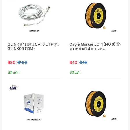
GLINK สายแลน CAT6 UTP รุ่น
Cable Marker EC-1 (NO.6) ตัว
GLINK06 (10M)
มาร์คสายไฟ สายแลน
฿90
฿100
฿40
฿45
มีสินค้า
มีสินค้า