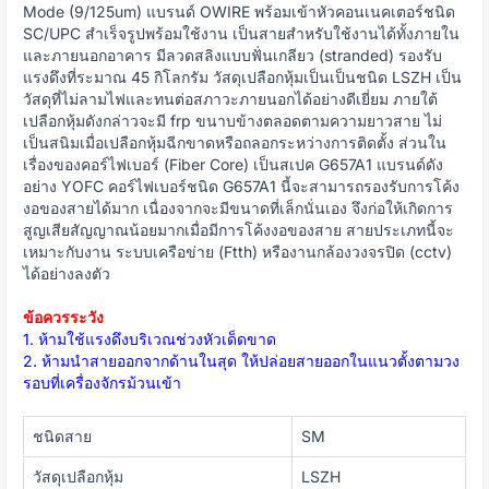
Mode (9/125um) แบรนด์ OWIRE พร้อมเข้าหัวคอนเนคเตอร์ชนิด
SC/UPC สำเร็จรูปพร้อมใช้งาน เป็นสายสำหรับใช้งานได้ทั้งภายใน
และภายนอกอาคาร มีลวดสลิงแบบฟั่นเกลียว (stranded) รองรับ
แรงดึงที่ระมาณ 45 กิโลกรัม วัสดุเปลือกหุ้มเป็นเป็นชนิด LSZH เป็น
วัสดุที่ไม่ลามไฟและทนต่อสภาวะภายนอกได้อย่างดีเยี่ยม ภายใต้
เปลือกหุ้มดังกล่าวจะมี frp ขนาบข้างตลอดตามความยาวสาย ไม่
เป็นสนิมเมื่อเปลือกหุ้มฉีกขาดหรือถลอกระหว่างการติดตั้ง ส่วนใน
เรื่องของคอร์ไฟเบอร์ (Fiber Core) เป็นสเปค G657A1 แบรนด์ดัง
อย่าง YOFC คอร์ไฟเบอร์ชนิด G657A1 นี้จะสามารถรองรับการโค้ง
งอของสายได้มาก เนื่องจากจะมีขนาดที่เล็กนั่นเอง จึงก่อให้เกิดการ
สูญเสียสัญญาณน้อยมากเมื่อมีการโค้งงอของสาย สายประเภทนี้จะ
เหมาะกับงาน ระบบเครือข่าย (Ftth) หรืองานกล้องวงจรปิด (cctv)
ได้อย่างลงตัว
ข้อควรระวัง
1. ห้ามใช้แรงดึงบริเวณช่วงหัวเด็ดขาด
2. ห้ามนำสายออกจากด้านในสุด ให้ปล่อยสายออกในแนวตั้งตามวง
รอบที่เครื่องจักรม้วนเข้า
ชนิดสาย
SM
วัสดุเปลือกหุ้ม
LSZH