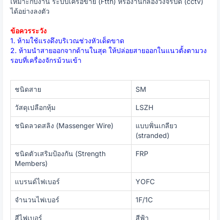
เหมาะกับงาน ระบบเครือข่าย (Ftth) หรืองานกล้องวงจรปิด (cctv)
ได้อย่างลงตัว
ข้อควรระวัง
1. ห้ามใช้แรงดึงบริเวณช่วงหัวเด็ดขาด
2. ห้ามนำสายออกจากด้านในสุด ให้ปล่อยสายออกในแนวตั้งตามวง
รอบที่เครื่องจักรม้วนเข้า
ชนิดสาย
SM
วัสดุเปลือกหุ้ม
LSZH
ชนิดลวดสลิง (Massenger Wire)
แบบฟั่นเกลียว
(stranded)
ชนิดตัวเสริมป้องกัน (Strength
FRP
Members)
แบรนด์ไฟเบอร์
YOFC
จำนวนไฟเบอร์
1F/1C
สีไฟเบอร์
สีฟ้า