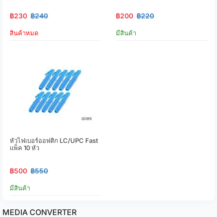
฿230
฿240
฿200
฿220
สินค้าหมด
มีสินค้า
หัวไฟเบอร์ออฟติก LC/UPC Fast
แพ็ค 10 หัว
฿500
฿550
มีสินค้า
MEDIA CONVERTER