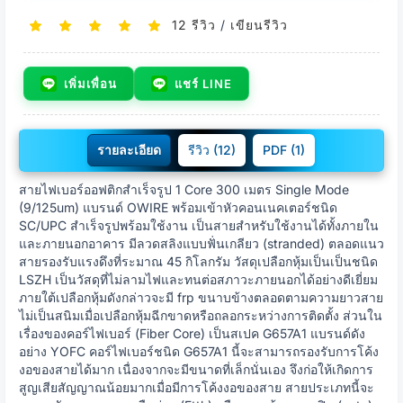
12 รีวิว
/
เขียนรีวิว
เพิ่มเพื่อน
แชร์ LINE
รายละเอียด
รีวิว (12)
PDF (1)
สายไฟเบอร์ออฟติกสำเร็จรูป 1 Core 300 เมตร Single Mode
(9/125um) แบรนด์ OWIRE พร้อมเข้าหัวคอนเนคเตอร์ชนิด
SC/UPC สำเร็จรูปพร้อมใช้งาน เป็นสายสำหรับใช้งานได้ทั้งภายใน
และภายนอกอาคาร มีลวดสลิงแบบฟั่นเกลียว (stranded) ตลอดแนว
สายรองรับแรงดึงที่ระมาณ 45 กิโลกรัม วัสดุเปลือกหุ้มเป็นเป็นชนิด
LSZH เป็นวัสดุที่ไม่ลามไฟและทนต่อสภาวะภายนอกได้อย่างดีเยี่ยม
ภายใต้เปลือกหุ้มดังกล่าวจะมี frp ขนาบข้างตลอดตามความยาวสาย
ไม่เป็นสนิมเมื่อเปลือกหุ้มฉีกขาดหรือถลอกระหว่างการติดตั้ง ส่วนใน
เรื่องของคอร์ไฟเบอร์ (Fiber Core) เป็นสเปค G657A1 แบรนด์ดัง
อย่าง YOFC คอร์ไฟเบอร์ชนิด G657A1 นี้จะสามารถรองรับการโค้ง
งอของสายได้มาก เนื่องจากจะมีขนาดที่เล็กนั่นเอง จึงก่อให้เกิดการ
สูญเสียสัญญาณน้อยมากเมื่อมีการโค้งงอของสาย สายประเภทนี้จะ