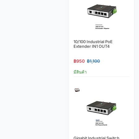
10/100 Industrial PoE
Extender IN1 OUT4
฿950
฿1,100
มีสินค้า
Gigabit Industrial Switch