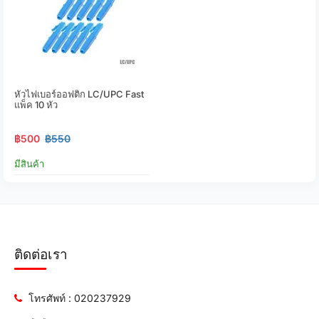
หัวไฟเบอร์ออฟติก LC/UPC Fast
แพ็ค 10 หัว
฿500
฿550
มีสินค้า
ติดต่อเรา
โทรศัพท์ : 020237929