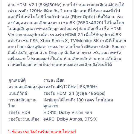
สาย HDMI V2.1 (8K@60Hz) หากใช้งานความละเอียด 4K จะได้
เฟรมเรทถึง 120Hz มีด้วยกัน 2 แบบ คือ แบบที่ใช้ทองแดงทั่วไป
และที่ใช้เทคโนโลยี ใยแก้วนำแสง (Fiber Optic) เพื่อให้สามารถ
ส่งข้อมูลความละเอียดสูงมาก เช่น 8K (7680x4320) ได้ไกลโดย
ไม่สูญเสียคุณภาพของสัญญาณข้อควรรู้ก่อนเลือกซื้อ เช็ค HDMI
Version ของอุปกรณ์ควรรองรับ HDMI 2.1 เพื่อใช้กับอุปกรณ์ 8K
แท้จริง เช่น PS5, Xbox Series X, TV/Monitor 8K กรณีที่เป็นสาย
แบบ fiber ต้องดูทิศทางของสาย สายใยแก้วมีทิศทางบังคับ Source
คือฝั่งส่งสัญญาณ ส่วน Display คือฝั่งปลายทาง เช่น จอภาพหรือ
เครื่องฉายโปรเจคเตอร์เป็นต้น ห้ามเสียบกลับด้าน หากสลับด้าน
ภาพจะไม่ออก หากเป็นสายแบบทองแดงจะเสียบฝั่งไหนก็ได้
คุณสมบัติ
รายละเอียด
ความละเอียดสูงสุด
รองรับ 4K/120Hz | 8K/60Hz
แบนด์วิดธ์
รองรับ HDMI 2.1 (สูงสุด 48Gbps)
การส่งสัญญาณ
ส่งข้อมูลได้ไกลถึง 100 เมตร โดยไม่ลด
ไกล
คุณภาพ
รองรับ HDR
HDR10, Dolby Vision ฯลฯ
รองรับระบบเสียง
eARC, Dolby Atmos, DTS:X
1. ข้อควรระวังสำหรับสายแบบไฟเบอร์