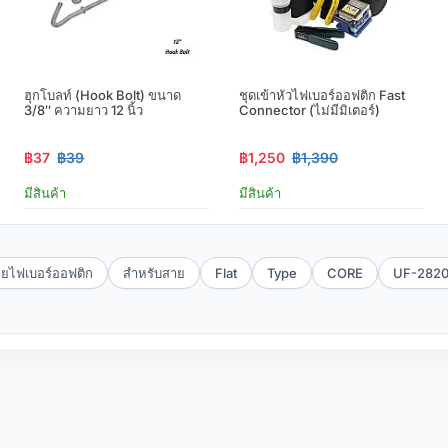
ฮุกโบลท์ (hook Bolt) ขนาด
ชุดเข้าหัวไฟเบอร์ออฟติก Fast
3/8″ ความยาว 12 นิ้ว
Connector (ไม่มีมิเตอร์)
฿37
฿39
฿1,250
฿1,390
มีสินค้า
มีสินค้า
ายไฟเบอร์ออฟติก
สำหรับสาย
Flat
Type
CORE
UF-282