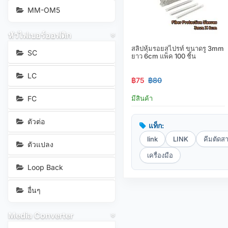
MM-OM5
หัวไฟเบอร์ออฟติก
สลิปหุ้มรอยสไปรท์ ขนาดรู 3mm
SC
ยาว 6cm แพ็ค 100 ชิ้น
LC
฿75
฿80
FC
มีสินค้า
ตัวต่อ
แท็ก:
link
LINK
คีมตัดส
ตัวแปลง
เครื่องมือ
Loop Back
อื่นๆ
Media Converter