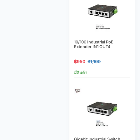
10/100 Industrial PoE
Extender IN1 OUT4
฿950
฿1,100
มีสินค้า
Gigabit Industrial Switch