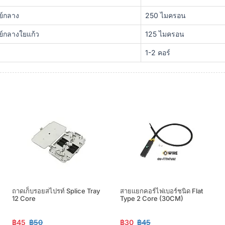
ย์กลาง
250 ไมครอน
นย์กลางใยแก้ว
125 ไมครอน
1-2 คอร์
ถาดเก็บรอยสไปรท์ Splice Tray
สายแยกคอร์ไฟเบอร์ชนิด Flat
12 Core
Type 2 Core (30CM)
฿45
฿50
฿30
฿45