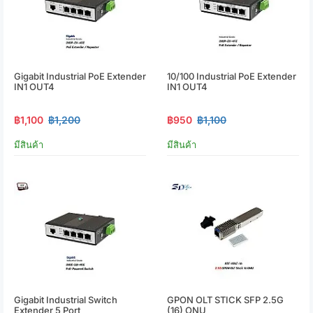
Gigabit Industrial PoE Extender
10/100 Industrial PoE Extender
IN1 OUT4
IN1 OUT4
฿1,100
฿1,200
฿950
฿1,100
มีสินค้า
มีสินค้า
Gigabit Industrial Switch
GPON OLT STICK SFP 2.5G
Extender 5 Port
(16) ONU