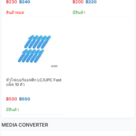
฿230
฿240
฿200
฿220
สินค้าหมด
มีสินค้า
หัวไฟเบอร์ออฟติก LC/UPC Fast
แพ็ค 10 หัว
฿500
฿550
มีสินค้า
MEDIA CONVERTER