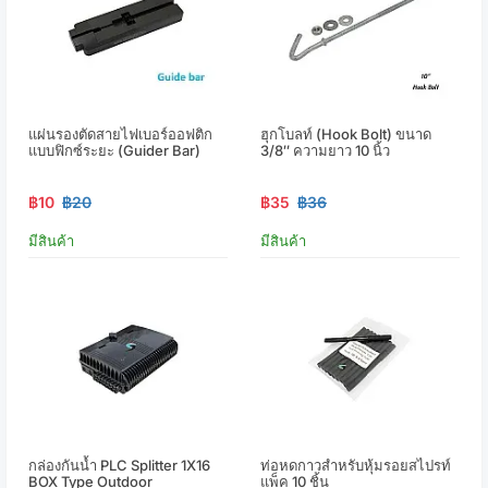
แผ่นรองตัดสายไฟเบอร์ออฟติก
ฮุกโบลท์ (hook Bolt) ขนาด
แบบฟิกซ์ระยะ (Guider Bar)
3/8″ ความยาว 10 นิ้ว
฿10
฿20
฿35
฿36
มีสินค้า
มีสินค้า
กล่องกันน้ำ PLC Splitter 1X16
ท่อหดกาวสำหรับหุ้มรอยสไปรท์
BOX Type Outdoor
แพ็ค 10 ชิ้น