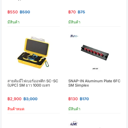
฿550
฿590
฿70
฿75
มีสินค้า
มีสินค้า
สายดัมมี่ไฟเบอร์ออฟติก SC-SC
SNAP-IN Aluminum Plate 6FC
(UPC) SM ยาว 1000 เมตร
SM Simplex
฿2,900
฿3,000
฿130
฿170
สินค้าหมด
มีสินค้า