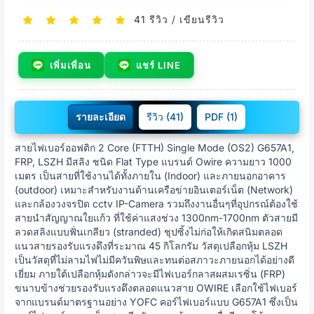
41 รีวิว
/
เขียนรีวิว
เพิ่มเพื่อน
แชร์ LINE
รายละเอียด
รีวิว (41)
PDF (1)
สายไฟเบอร์ออฟติก 2 Core (FTTH) Single Mode (OS2) G657A1,
FRP, LSZH มีสลิง ชนิด Flat Type แบรนด์ Owire ความยาว 1000
เมตร เป็นสายที่ใช้งานได้ทั้งภายใน (Indoor) และภายนอกอาคาร
(outdoor) เหมาะสำหรับงานด้านเครือข่ายอินเตอร์เน็ต (Network)
และกล้องวงจรปิด cctv IP-Camera รวมถึงงานอื่นๆที่อุปกรณ์ต้องใช้
สายนำสัญญาณใยแก้ว ที่ใช้ค่าแสงช่วง 1300nm-1700nm ตัวสายมี
ลวดสลิงแบบฟั่นเกลียว (stranded) ชุปซิ้งไม่ก่อให้เกิดสนิมตลอด
แนวสายรองรับแรงดึงที่ระมาณ 45 กิโลกรัม วัสดุเปลือกหุ้ม LSZH
เป็นวัสดุที่ไม่ลามไฟไม่มีควันพิษและทนต่อสภาวะภายนอกได้อย่างดี
เยี่ยม ภายใต้เปลือกหุ้มดังกล่าวจะมีไฟเบอร์กลาสผสมเรซิ่น (FRP)
ขนาบข้างช่วยรองรับแรงดึงตลอดแนวสาย OWIRE เลือกใช้ไฟเบอร์
จากแบรนด์มาตรฐานอย่าง YOFC คอร์ไฟเบอร์แบบ G657A1 ซึ่งเป็น