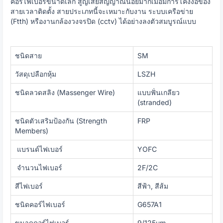
คอร์ไฟเบอร์ขนาดเล็ก สูญเสียสัญญาณน้อยมากเมื่อมีการโค้งงอของ
สายเวลาติดตั้ง สายประเภทนี้จะเหมาะกับงาน ระบบเครือข่าย
(Ftth) หรืองานกล้องวงจรปิด (cctv) ได้อย่างลงตัวสมบูรณ์แบบ
ชนิดสาย
SM
วัสดุเปลือกหุ้ม
LSZH
ชนิดลวดสลิง (Massenger Wire)
แบบฟั่นเกลียว
(stranded)
ชนิดตัวเสริมป้องกัน (Strength
FRP
Members)
แบรนด์ไฟเบอร์
YOFC
จำนวนไฟเบอร์
2F/2C
สีไฟเบอร์
สีฟ้า, สีส้ม
ชนิดคอร์ไฟเบอร์
G657A1
ขนาดคอร์ไฟเบอร์
9/125um