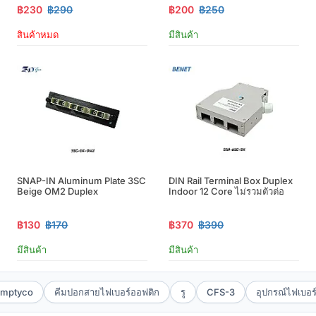
฿230
฿290
฿200
฿250
สินค้าหมด
มีสินค้า
SNAP-IN Aluminum Plate 3SC
DIN Rail Terminal Box Duplex
Beige OM2 Duplex
Indoor 12 Core ไม่รวมตัวต่อ
฿130
฿170
฿370
฿390
มีสินค้า
มีสินค้า
mptyco
คีมปอกสายไฟเบอร์ออฟติก
รู
CFS-3
อุปกรณ์ไฟเบอร