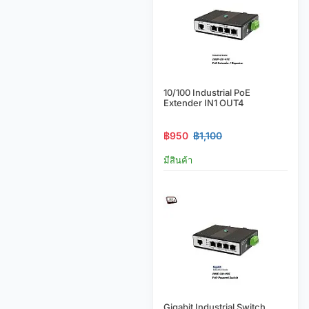
10/100 Industrial PoE
Extender IN1 OUT4
฿950
฿1,100
มีสินค้า
Gigabit Industrial Switch