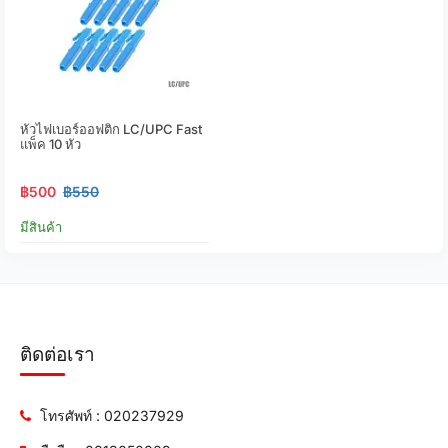
หัวไฟเบอร์ออฟติก LC/UPC Fast
แพ็ค 10 หัว
฿500
฿550
มีสินค้า
ติดต่อเรา
โทรศัพท์ : 020237929