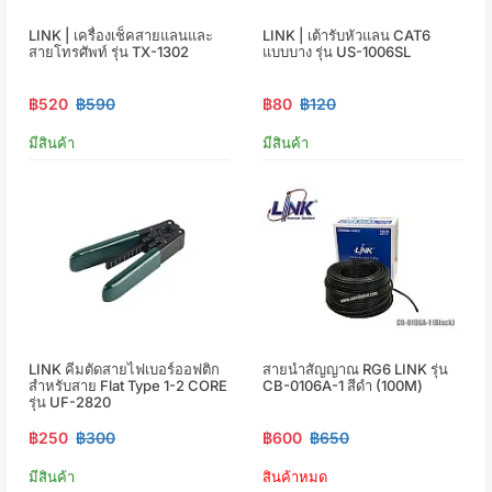
LINK | เครื่องเช็คสายแลนและ
LINK | เต้ารับหัวแลน CAT6
สายโทรศัพท์ รุ่น TX-1302
แบบบาง รุ่น US-1006SL
฿520
฿590
฿80
฿120
มีสินค้า
มีสินค้า
LINK คีมตัดสายไฟเบอร์ออฟติก
สายนำสัญญาณ RG6 LINK รุ่น
สำหรับสาย Flat Type 1-2 CORE
CB-0106A-1 สีดำ (100M)
รุ่น UF-2820
฿250
฿300
฿600
฿650
มีสินค้า
สินค้าหมด