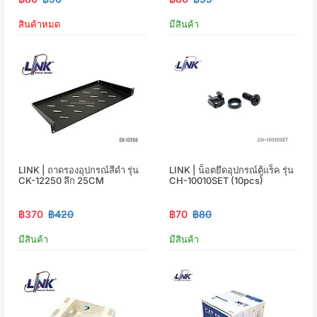
สินค้าหมด
มีสินค้า
LINK | ถาดรองอุปกรณ์สีดำ รุ่น
LINK | น็อตยึดอุปกรณ์ตู้แร็ค รุ่น
CK-12250 ลึก 25CM
CH-10010SET (10pcs)
฿370
฿420
฿70
฿80
มีสินค้า
มีสินค้า