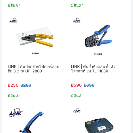
มีสินค้า
มีสินค้า
LINK | คีมปอกสายไฟเบอร์ออฟ
LINK | คีมย้ำหัวแลน ย้ำหัว
ติก 3 รู รุ่น UF-2800
โทรศัพท์ รุ่น TL-1103R
฿250
฿280
฿590
฿690
มีสินค้า
มีสินค้า