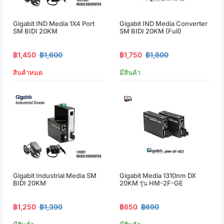
Gigabit IND Media 1X4 Port
Gigabit IND Media Converter
SM BIDI 20KM
SM BIDI 20KM (Full)
฿1,450
฿1,600
฿1,750
฿1,800
สินค้าหมด
มีสินค้า
Gigabit Industrial Media SM
Gigabit Media 1310nm DX
BIDI 20KM
20KM รุ่น HM-2F-GE
฿1,250
฿1,390
฿650
฿690