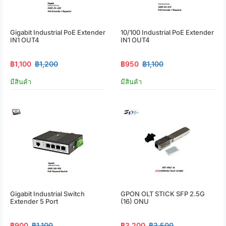
Gigabit Industrial PoE Extender
10/100 Industrial PoE Extender
IN1 OUT4
IN1 OUT4
฿1,100
฿1,200
฿950
฿1,100
มีสินค้า
มีสินค้า
Gigabit Industrial Switch
GPON OLT STICK SFP 2.5G
Extender 5 Port
(16) ONU
฿900
฿1,100
฿3,200
฿3,500