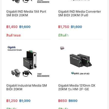
Gigabit IND Media 1X4 Port
Gigabit IND Media Converter
SM BIDI 20KM
SM BIDI 20KM (Full)
฿1,450
฿1,600
฿1,750
฿1,800
สินค้าหมด
มีสินค้า
Gigabit Industrial Media SM
Gigabit Media 1310nm DX
BIDI 20KM
20KM รุ่น HM-2F-GE
฿1,250
฿1,390
฿650
฿690