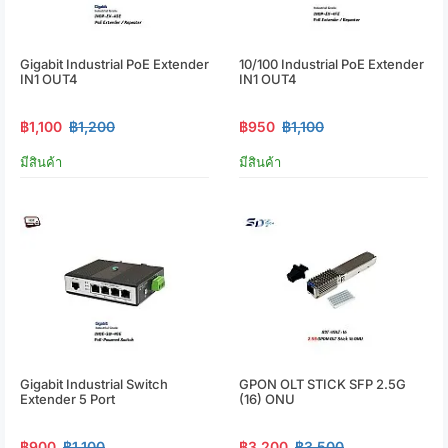
Gigabit Industrial PoE Extender
10/100 Industrial PoE Extender
IN1 OUT4
IN1 OUT4
฿1,100
฿1,200
฿950
฿1,100
มีสินค้า
มีสินค้า
Gigabit Industrial Switch
GPON OLT STICK SFP 2.5G
Extender 5 Port
(16) ONU
฿900
฿1,100
฿3,200
฿3,500