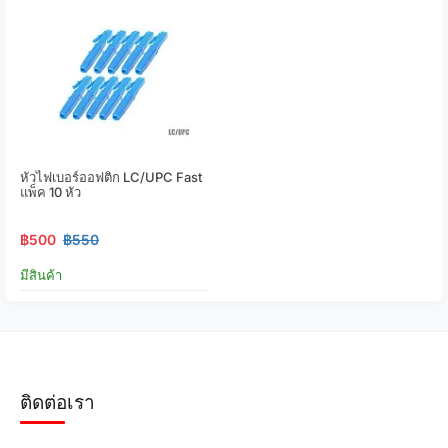
หัวไฟเบอร์ออฟติก LC/UPC Fast
แพ็ค 10 หัว
฿500
฿550
มีสินค้า
ติดต่อเรา