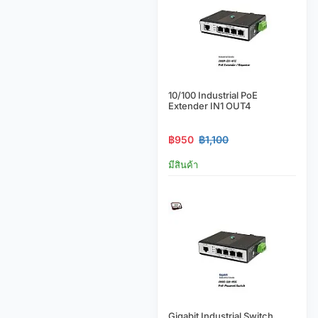
10/100 Industrial PoE
Extender IN1 OUT4
฿950
฿1,100
มีสินค้า
Gigabit Industrial Switch