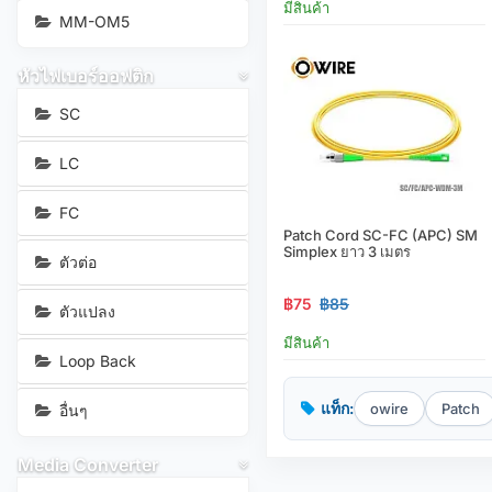
มีสินค้า
MM-OM5
หัวไฟเบอร์ออฟติก
SC
LC
FC
Patch Cord SC-FC (APC) SM
Simplex ยาว 3 เมตร
ตัวต่อ
฿75
฿85
ตัวแปลง
มีสินค้า
Loop Back
แท็ก:
owire
Patch
อื่นๆ
Media Converter