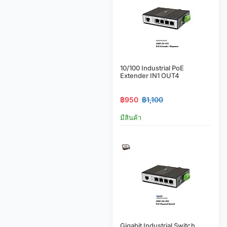
10/100 Industrial PoE
Extender IN1 OUT4
฿950
฿1,100
มีสินค้า
Gigabit Industrial Switch