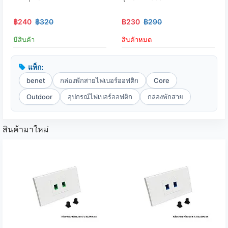
฿240
฿320
฿230
฿290
มีสินค้า
สินค้าหมด
แท็ก:
benet
กล่องพักสายไฟเบอร์ออฟติก
Core
Outdoor
อุปกรณ์ไฟเบอร์ออฟติก
กล่องพักสาย
สินค้ามาใหม่